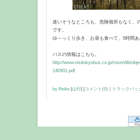
迷いそうなところも、危険個所もなく、
です。
ゆ～っくり歩き、お昼も食べて、5時間
バスの情報はこちら。
http://www.nisitokyobus.co.jp/rosen/lib/obje
140901.pdf
by
Reiko
[
山行
]
[
コメント(0)
｜
トラックバック