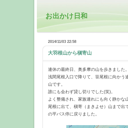
お出かけ日和
2014/11/03 22:58
大羽根山から槇寄山
―
連休の最終日、奥多摩の山を歩きました
浅間尾根入口で降りて、笹尾根に向かう
山です。
誰にも会わず貸し切りでした(笑)。
よく整備され、家族連れにも向く静かな
尾根に出て、槇寄（まきよせ）山まで出
の平バス停に戻りました。