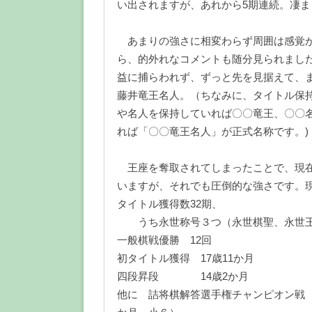
い出されますが、あれから5期連続。凄ま
あまりの強さに相変わらず周囲は感覚
ら、的外れなコメントも随分見られまし
益に捕らわれず、ずっと先を見据えて、
藤井竜王名人。（ちなみに、タイトル保
や名人を保持していれば〇〇竜王、〇〇
れば「〇〇竜王名人」が正式名称です。)
王座を奪取されてしまったことで、現在
いますが、それでも圧倒的な強さです。現
タイトル獲得数32期、
うち永世称号３つ（永世棋聖、永世王
一般棋戦優勝 12回
初タイトル獲得 17歳11か月
四段昇段 14歳2か月
他に 詰将棋解答選手権チャンピオン戦 