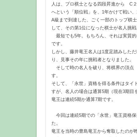
人は、プロ棋士となる四段昇進から C２，C
へという「順位戦」を、1年かけて戦い、
A級まで到達した、ごく一部のトップ棋士
して、その第1位になった棋士が名人挑
最短でも5年。もちろん、それは実質的
です。
しかし、藤井竜王名人は1度足踏みしただ
り、見事その年に挑戦者となりました。
そして時の名人を破り、将棋界の頂点
す。
そして、「永世」資格を得る条件はタイ
すが、名人の場合は通算5期（現在3期目
竜王は連続5期か通算7期です。
今回は連続5期での「永世」竜王資格保
た。
竜王を当時の豊島竜王から奪取したのが