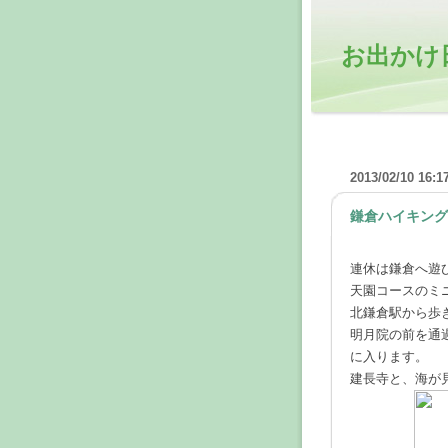
お出かけ
2013/02/10 16:1
鎌倉ハイキング
連休は鎌倉へ遊
天園コースのミ
北鎌倉駅から歩
明月院の前を通
に入ります。
建長寺と、海が