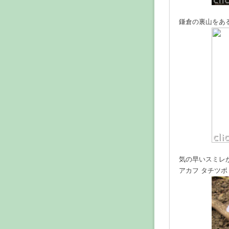
鎌倉の裏山をあ
気の早いスミレ
アカフ タチツボ