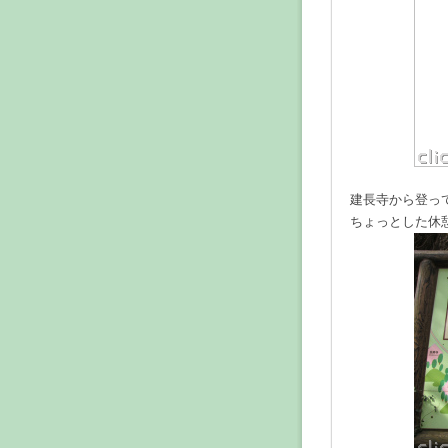
建長寺から登っ
ちょっとした休