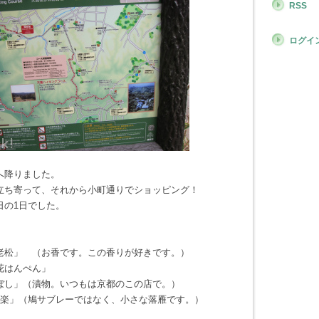
RSS
ログイ
へ降りました。
立ち寄って、それから小町通りでショッピング！
日の1日でした。
老松」 （お香です。この香りが好きです。）
花はんぺん」
ぼし」（漬物。いつもは京都のこの店で。）
豆楽」（鳩サブレーではなく、小さな落雁です。）