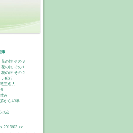
記事
 花の旅 その３
 花の旅 その１
 花の旅 その２
ミレ紀行
竜王名人
タ
休み
落から40年
花の旅
<
2013/02
>>