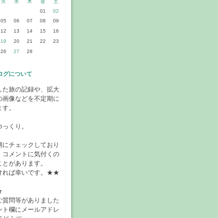
火
水
木
金
土
01
02
05
06
07
08
09
12
13
14
15
16
19
20
21
22
23
26
27
28
ログについて
した旅の記録や、拡大
の画像などを不定期に
ます。
ゆっくり。
期にチェックしており
、コメントに気付くの
ことがあります。
ければ幸いです。★★
★
ご質問等がありました
ント欄にメールアドレ