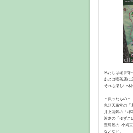
私たちは瑞泉寺
あとは喫茶店に
それも楽しい休
＊買ったもの＊
鬼頭天薫堂の「
井上蒲鉾の「梅
近為の「ゆずこ
豊島屋の｢小鳩
などなど。