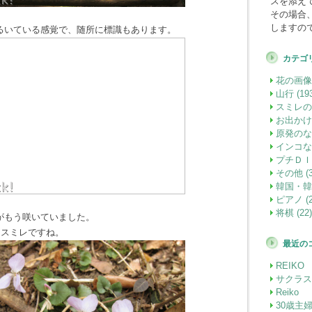
スを添え
その場合
しますの
るいている感覚で、随所に標識もあります。
カテゴ
花の画像 (
山行 (193
スミレの園
お出かけ (
原発のな
インコな日
プチＤＩＹ
その他 (3
韓国・韓国
ピアノ (2
将棋 (22)
がもう咲いていました。
 スミレですね。
最近の
REIKO
サクラス
Reiko
30歳主