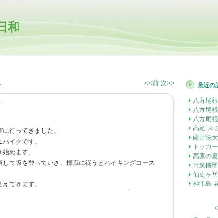
日和
<<前
次>>
最近の
7
八方尾根
―
八方尾根
八方尾根
高尾 ス
びに行ってきました。
藤井聡太
ニハイクです。
トッカー
き始めます。
高原の夏
過して坂を登っていき、標識に従うとハイキングコース
日航機墜
仙丈ヶ岳
神津島 
見えてきます。
<