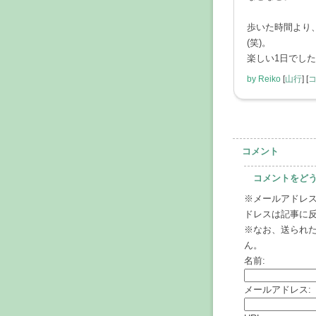
歩いた時間より
(笑)。
楽しい1日でし
by
Reiko
[
山行
]
[
コ
コメント
コメントをど
※メールアドレス
ドレスは記事に
※なお、送られ
ん。
名前:
メールアドレス: