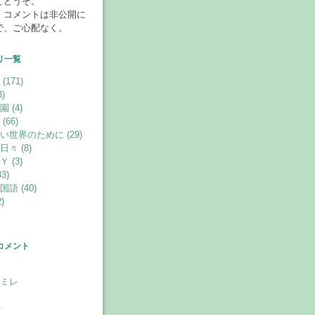
てどうぞ。
、コメントは非公開に
で、ご心配なく。
リ一覧
171)
)
 (4)
66)
い世界のために (29)
々 (8)
 (3)
3)
語 (40)
)
コメント
ミレ
婦