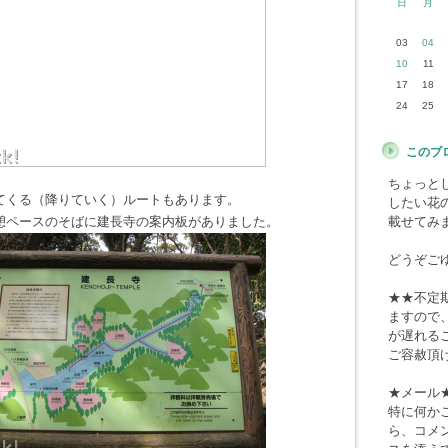
日
月
03
04
10
11
17
18
24
25
このブ
ちょっと
てくる（降りていく）ルートもあります。
したい花
憩ペースのそばに建長寺の案内板がありました。
載せてみ
どうぞご
★★不定
ますので
が遅れる
ご容赦頂
★メール
特に何か
ら、コメ