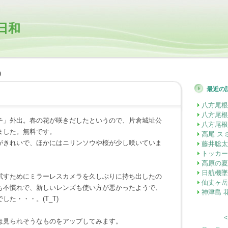
日和
0
最近の
―
八方尾根
八方尾根
チ」外出。春の花が咲きだしたというので、片倉城址公
八方尾根
ました。無料です。
高尾 ス
がきれいで、ほかにはニリンソウや桜が少し咲いていま
藤井聡太
トッカー
高原の夏
日航機墜
試すためにミラーレスカメラを久しぶりに持ち出したの
仙丈ヶ岳
も不慣れで、新しいレンズも使い方が悪かったようで、
神津島 
した・・・。(T_T)
<
は見られそうなものをアップしてみます。