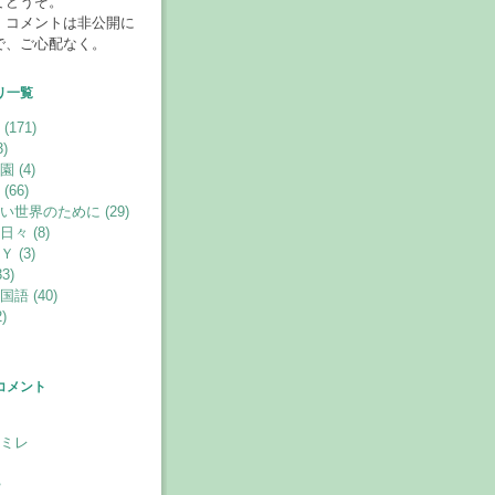
てどうぞ。
、コメントは非公開に
で、ご心配なく。
リ一覧
171)
)
 (4)
66)
い世界のために (29)
々 (8)
 (3)
3)
語 (40)
)
コメント
ミレ
婦