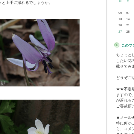
日
月
っと上手に撮れるでしょうか。
06
07
13
14
20
21
27
28
このブ
ちょっと
したい花
載せてみ
どうぞご
★★不定
ますので
が遅れる
ご容赦頂
★メール
特に何か
ら、コメ