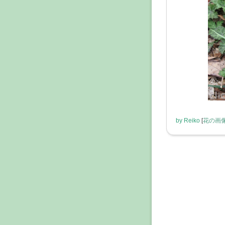
by
Reiko
[
花の画