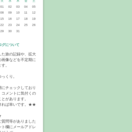
火
水
木
金
土
01
02
03
04
05
08
09
10
11
12
15
16
17
18
19
22
23
24
25
26
29
30
31
ログについて
した旅の記録や、拡大
の画像などを不定期に
ます。
ゆっくり。
期にチェックしており
、コメントに気付くの
ことがあります。
ければ幸いです。★★
★
ご質問等がありました
ント欄にメールアドレ