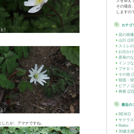
スを添え
その場合
しますの
カテゴ
花の画像 (
山行 (193
スミレの園
お出かけ (
原発のな
インコな日
プチＤＩＹ
その他 (3
韓国・韓国
ピアノ (2
将棋 (22)
最近の
REIKO
サクラス
ましたが、アマナですね。
Reiko
30歳主