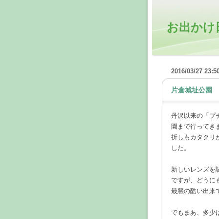
お出かけ
2016/03/27 23:5
片倉城址公園
丹沢以来の「プ
園まで行ってき
折しもカタクリ
した。
新しいレンズを
ですが、どうに
最悪の酷い出来で
でもまあ、多少