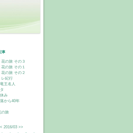
記事
 花の旅 その３
 花の旅 その１
 花の旅 その２
ミレ紀行
竜王名人
タ
休み
落から40年
花の旅
<
2016/03
>>